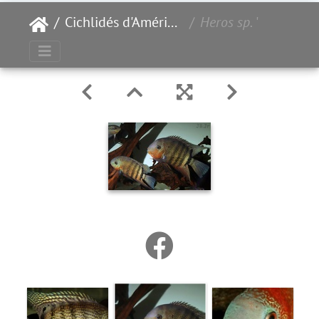
Cichlidés d'Amérique du Sud
Heros sp.
"iniridae" couple