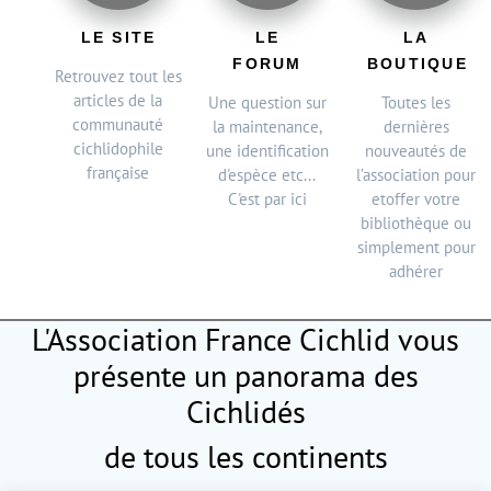
LE SITE
LE
LA
FORUM
BOUTIQUE
Retrouvez tout les
articles de la
Une question sur
Toutes les
communauté
la maintenance,
dernières
cichlidophile
une identification
nouveautés de
française
d'espèce etc...
l’association pour
C'est par ici
etoffer votre
bibliothèque ou
simplement pour
adhérer
L'Association France Cichlid vous
présente
un panorama des
Cichlidés
de tous les continents