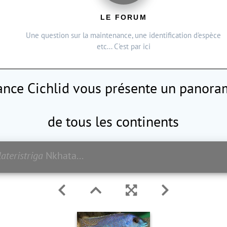
LE FORUM
Une question sur la maintenance, une identification d'espèce
etc... C'est par ici
rance Cichlid vous présente
un panoram
de tous les continents
ateristriga
Nkhata Bay mâle