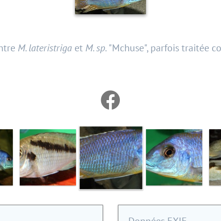
entre
M. lateristriga
et
M. sp.
"Mchuse", parfois traitée 