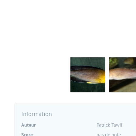
Information
Auteur
Patrick Tawil
Score
pas de note