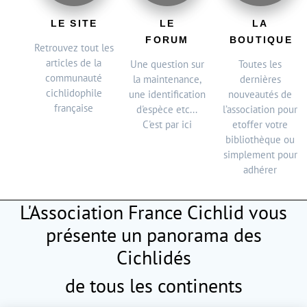
LE SITE
LE
LA
FORUM
BOUTIQUE
Retrouvez tout les
articles de la
Une question sur
Toutes les
communauté
la maintenance,
dernières
cichlidophile
une identification
nouveautés de
française
d'espèce etc...
l’association pour
C'est par ici
etoffer votre
bibliothèque ou
simplement pour
adhérer
L'Association France Cichlid vous
présente
un panorama des
Cichlidés
de tous les continents