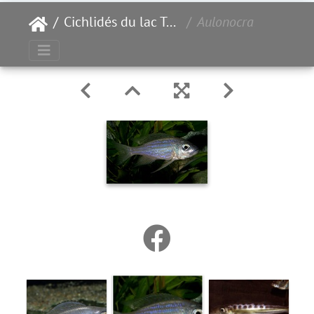
Cichlidés du lac Tanganyika
Aulonocranus dewindti