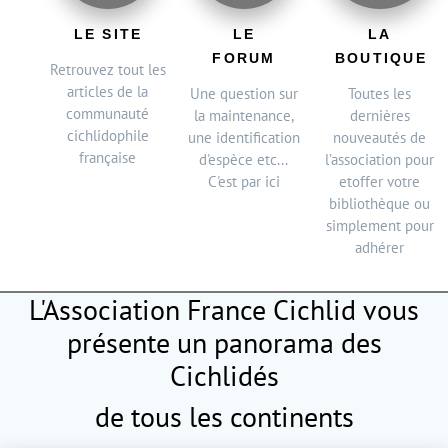
LE SITE
LE
LA
FORUM
BOUTIQUE
Retrouvez tout les
articles de la
Une question sur
Toutes les
communauté
la maintenance,
dernières
cichlidophile
une identification
nouveautés de
française
d'espèce etc...
l’association pour
C'est par ici
etoffer votre
bibliothèque ou
simplement pour
adhérer
L'Association France Cichlid vous
présente
un panorama des
Cichlidés
de tous les continents