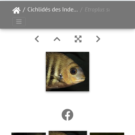
Cichlidés des Indes - Sri Lanka
Etroplus suratensis