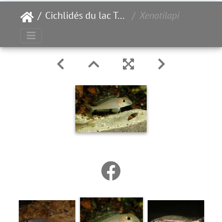
Cichlidés du lac Tanganyika
Xenotilapia boulengeri