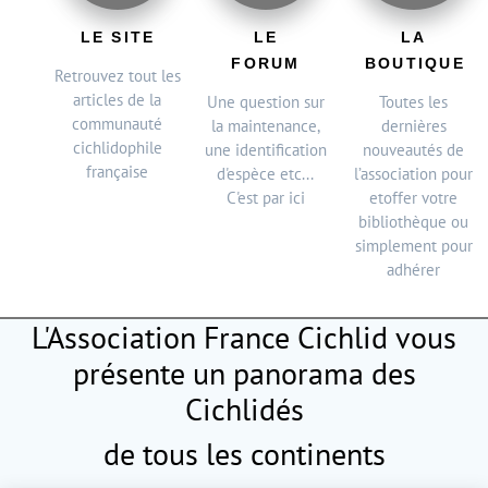
LE SITE
LE
LA
FORUM
BOUTIQUE
Retrouvez tout les
articles de la
Une question sur
Toutes les
communauté
la maintenance,
dernières
cichlidophile
une identification
nouveautés de
française
d'espèce etc...
l’association pour
C'est par ici
etoffer votre
bibliothèque ou
simplement pour
adhérer
L'Association France Cichlid vous
présente
un panorama des
Cichlidés
de tous les continents