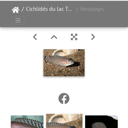
Cichlidés du lac Tanganyika
Neolamprologus ornatipinnis