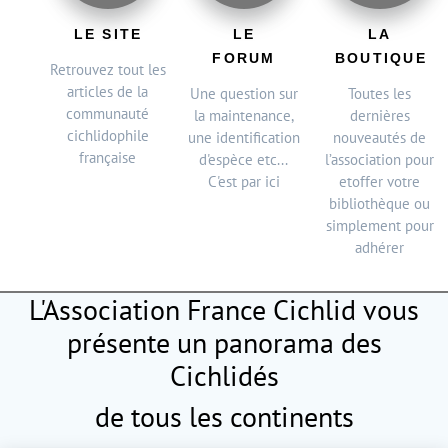
LE SITE
LE
LA
FORUM
BOUTIQUE
Retrouvez tout les
articles de la
Une question sur
Toutes les
communauté
la maintenance,
dernières
cichlidophile
une identification
nouveautés de
française
d'espèce etc...
l’association pour
C'est par ici
etoffer votre
bibliothèque ou
simplement pour
adhérer
L'Association France Cichlid vous
présente
un panorama des
Cichlidés
de tous les continents