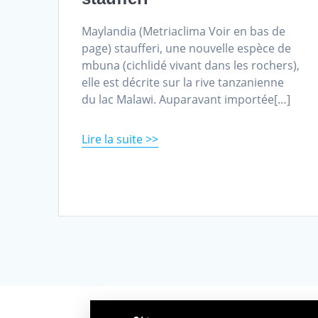
Maylandia (Metriaclima Voir en bas de
page) staufferi, une nouvelle espèce de
mbuna (cichlidé vivant dans les rochers),
elle est décrite sur la rive tanzanienne
du lac Malawi. Auparavant importée[…]
Read more