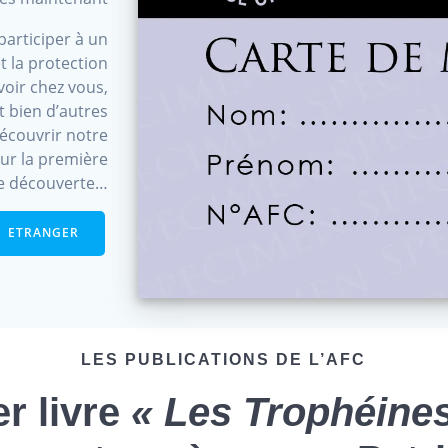
participer à un
t la protection
voir chez vous,
t bien d’autres
écouvrir notre
our la première
e découverte…
ETRANGER
LES PUBLICATIONS DE L’AFC
er livre
« Les Trophéine