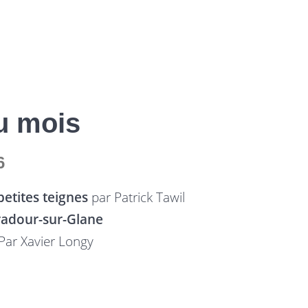
u mois
6
petites teignes
par Patrick Tawil
adour-sur-Glane
Par Xavier Longy