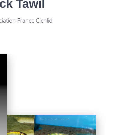
ck Tawil
ciation France Cichlid