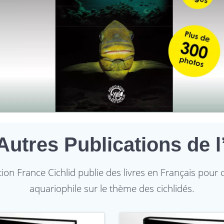
Autres Publications de 
ation France Cichlid publie des livres en Français pour
aquariophile sur le thème des cichlidés.