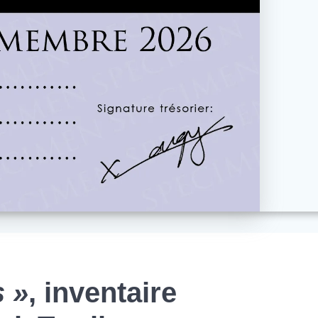
s »
, inventaire