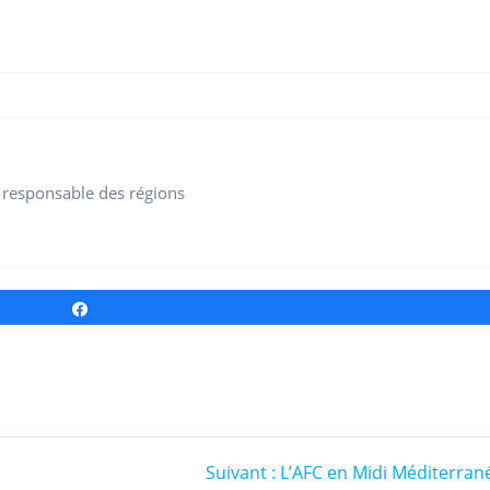
e responsable des régions
Partagez
Article
Suivant :
L’AFC en Midi Méditerran