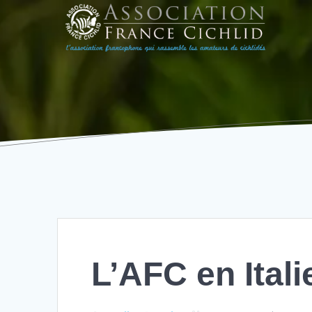
Passer
au
contenu
L’AFC en Itali