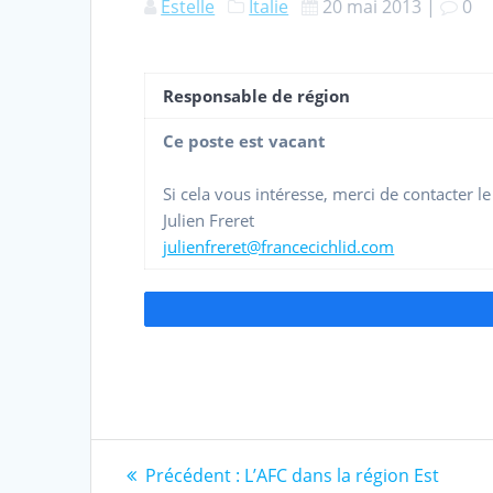
Estelle
Italie
20 mai 2013
|
0
Responsable de région
Ce poste est vacant
Si cela vous intéresse, merci de contacter l
Julien Freret
julienfreret@francecichlid.com
Navigation
Article
Précédent :
L’AFC dans la région Est