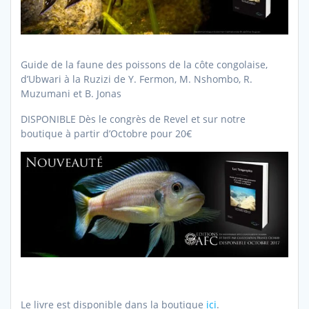
Guide de la faune des poissons de la côte congolaise,
d’Ubwari à la Ruzizi de Y. Fermon, M. Nshombo, R.
Muzumani et B. Jonas
DISPONIBLE Dès le congrès de Revel et sur notre
boutique à partir d’Octobre pour 20€
Le livre est disponible dans la boutique
ici
.