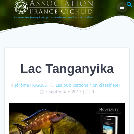
Passer
au
Lac Tanganyika
contenu
Lac Tanganyika
Jérôme HUGUES
Les publications
Non classifié(e)
7 septembre 2017
|
0