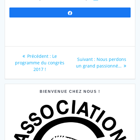
Partagez
Navigation
Article
Précédent :
Le
Article
Suivant :
Nous perdons
précédent
programme du congrès
de
suivant
un grand passionné…
:
2017 !
:
l’article
BIENVENUE CHEZ NOUS !