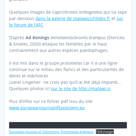
Quelques images de
Caprichromis orthognatus
qui lui tape
par-dessous
dans la galerie de malawicichlides.fr
et
sur
le forum de l’AFC
D’après
Ad K
onings
Hemitaeniochromis krampu
s (Dierickx
& Snoeks, 2020) attaque les femelles par le haut
contrairement aux autres espèces paedophages.
Il est mis dans le groupe
protomelas
car il a une ligne
continue sur le milieu des flancs et des particularités de
dents et mâchoires
Lionel Lingelser ne crois pas qu’il ai été déjà importé…
Quelques photos ici
sur le site de http://malawi.si
Plus d’infos sur ce fichier pdf issu du site
www.europeanjournaloftaxonomy.eu
European-Journal-of-Taxonomy_Protomelas-krampus
Télécharger