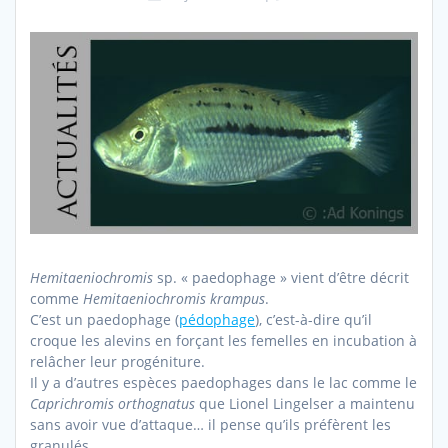
Hemitaeniochromis
sp. « paedophage » vient d’être décrit
comme
Hemitaeniochromis krampus
.
C’est un paedophage (
pédophage
), c’est-à-dire qu’il
croque les alevins en forçant les femelles en incubation à
relâcher leur progéniture.
Il y a d’autres espèces paedophages dans le lac comme le
Caprichromis orthognatus
que Lionel Lingelser a maintenu
sans avoir vue d’attaque… il pense qu’ils préfèrent les
granulés.