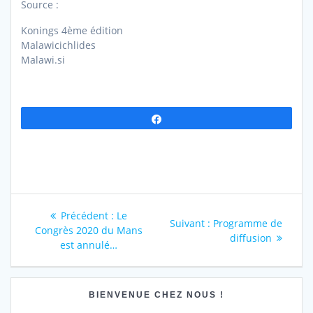
Source :
Konings 4ème édition
Malawicichlides
Malawi.si
Partagez
Navigation
Article
Précédent :
Le
Article
Suivant :
Programme de
précédent
Congrès 2020 du Mans
de
suivant
diffusion
:
est annulé…
:
l’article
BIENVENUE CHEZ NOUS !