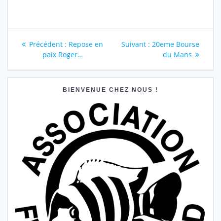
Navigation
Article
Article
Précédent :
Repose en
Suivant :
20eme Bourse
précédent
suivant
paix Roger…
du Mans
de
:
:
l’article
BIENVENUE CHEZ NOUS !