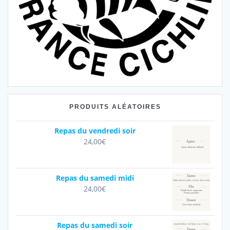
PRODUITS ALÉATOIRES
Repas du vendredi soir
24,00
€
Repas du samedi midi
24,00
€
Repas du samedi soir